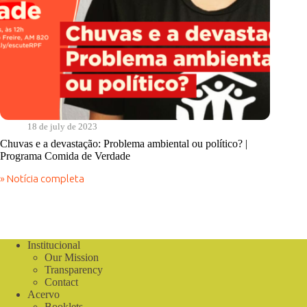
18 de july de 2023
Chuvas e a devastação: Problema ambiental ou político? |
Programa Comida de Verdade
» Notícia completa
Chuvas
e
a
devastação:
Problema
ambiental
Institucional
ou
Our Mission
político?
Transparency
|
Contact
Programa
Acervo
Comida
Booklets