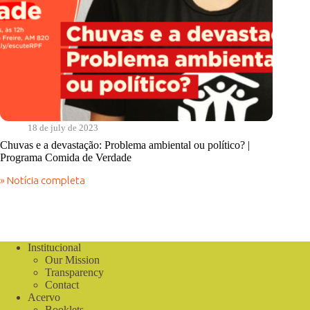
18 de july de 2023
Chuvas e a devastação: Problema ambiental ou político? |
Programa Comida de Verdade
» Notícia completa
Chuvas
e
a
devastação:
Problema
ambiental
Institucional
ou
Our Mission
político?
Transparency
|
Contact
Programa
Acervo
Comida
Booklets