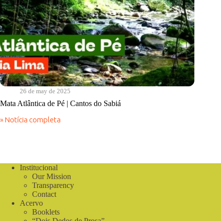
26 de may de 2025
Mata Atlântica de Pé | Cantos do Sabiá
» Notícia completa
Mata
Atlântica
de
Pé
|
Cantos
Institucional
do
Our Mission
Sabiá
Transparency
Contact
Acervo
Booklets
“Dois Dedos de Prosa”