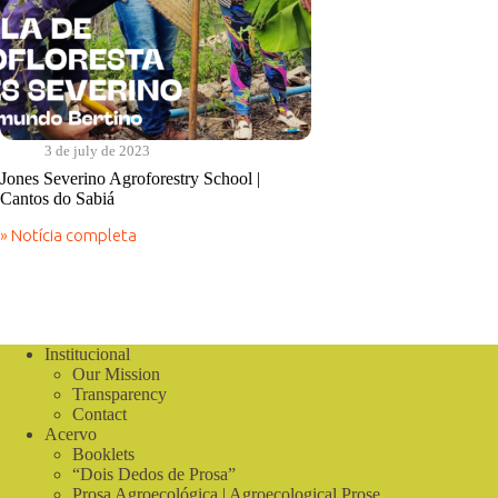
3 de july de 2023
Jones Severino Agroforestry School |
Cantos do Sabiá
» Notícia completa
Jones
Severino
Agroforestry
School
|
Cantos
Institucional
do
Our Mission
Sabiá
Transparency
Contact
Acervo
Booklets
“Dois Dedos de Prosa”
Prosa Agroecológica | Agroecological Prose