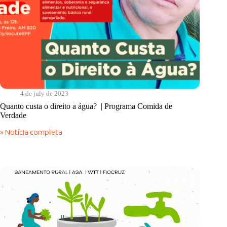
4 de july de 2023
Quanto custa o direito a água? | Programa Comida de
Verdade
» Notícia completa
Quanto
custa
o
direito
a
água?
|
Programa
Comida
de
Verdade