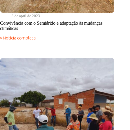
3 de april de 2023
Convivência com o Semiárido e adaptação às mudanças
climáticas
» Notícia completa
Convivência
com
o
Semiárido
e
adaptação
às
mudanças
climáticas