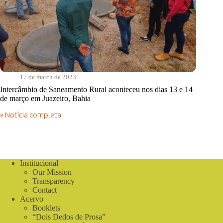
17 de march de 2023
Intercâmbio de Saneamento Rural aconteceu nos dias 13 e 14
de março em Juazeiro, Bahia
» Notícia completa
Intercâmbio
de
Saneamento
Rural
aconteceu
nos
Institucional
dias
Our Mission
13
Transparency
e
Contact
14
Acervo
de
Booklets
março
“Dois Dedos de Prosa”
em