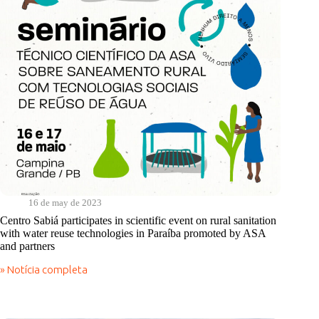
16 de may de 2023
Centro Sabiá participates in scientific event on rural sanitation
with water reuse technologies in Paraíba promoted by ASA
and partners
» Notícia completa
Centro
Sabiá
participates
in