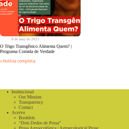
9 de may de 2023
O Trigo Transgênico Alimenta Quem? |
Programa Comida de Verdade
» Notícia completa
O
Trigo
Transgênico
Alimenta
Quem?
|
Institucional
Programa
Our Mission
Comida
de
Transparency
Verdade
Contact
Acervo
Booklets
“Dois Dedos de Prosa”
Prosa Agroecológica | Agroecological Prose