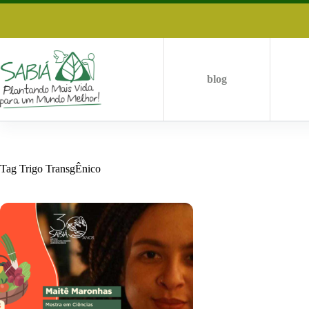
Skip
to
content
blog
Tag
Trigo TransgÊnico