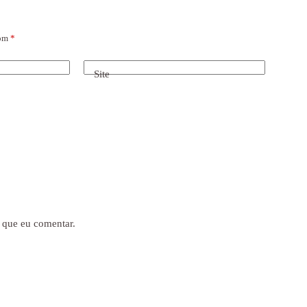
com
*
Site
 que eu comentar.