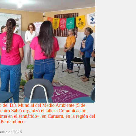
 del Día Mundial del Medio Ambiente (5 de
Centro Sabiá organizó el taller «Comunicación,
ima en el semiárido», en Caruaru, en la región del
e Pernambuco
junio de 2026