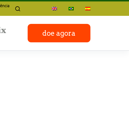
ência
doe agora