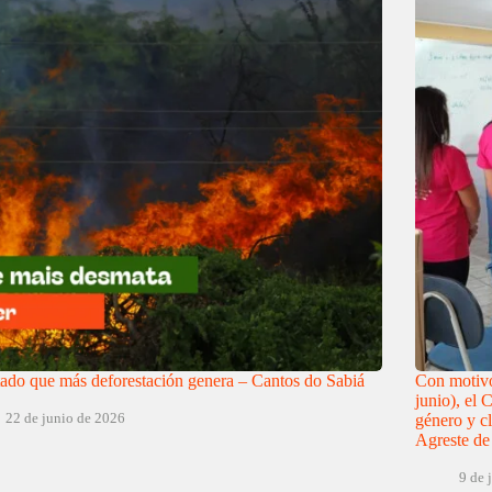
tado que más deforestación genera – Cantos do Sabiá
Con motivo
junio), el 
22 de junio de 2026
género y cl
Agreste d
9 de 