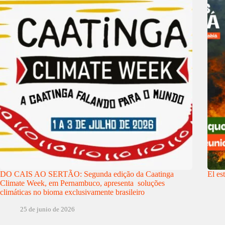
DO CAIS AO SERTÃO: Segunda edição da Caatinga
El es
Climate Week, em Pernambuco, apresenta soluções
climáticas no bioma exclusivamente brasileiro
25 de junio de 2026