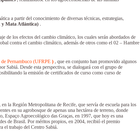
tica a partir del conocimiento de diversas técnicas, estrategias,
 y Mata Atlántica)
.
e de los efectos del cambio climático, los cuales serán abordados de
 global contra el cambio climático, además de otros como el 02 – Hambre
al de Pernambuco (UFRPE
)
, que en conjunto han promovido algunos
por Sabiá. Desde esta perspectiva, se dialogará con el grupo de
sibilitando la emisión de certificados de curso como curso de
 en la Región Metropolitana de Recife, que servía de escuela para los
erentes en su agrobosque de apenas una hectárea de terreno, donde
uco, Espaço Agroecológico das Graças, en 1997, que hoy es una
des de Brasil. Por méritos propios, en 2004, recibió el premio
 el trabajo del Centro Sabiá.