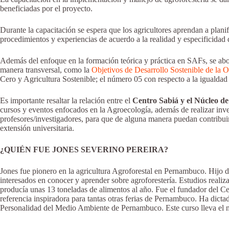
beneficiadas por el proyecto.
Durante la capacitación se espera que los agricultores aprendan a planif
procedimientos y experiencias de acuerdo a la realidad y especificidad
Además del enfoque en la formación teórica y práctica en SAFs, se abo
manera transversal, como la
Objetivos de Desarrollo Sostenible de la
Cero y Agricultura Sostenible; el número 05 con respecto a la igualda
Es importante resaltar la relación entre el
Centro Sabiá y el Núcleo d
cursos y eventos enfocados en la Agroecología, además de realizar invest
profesores/investigadores, para que de alguna manera puedan contribuir
extensión universitaria.
¿QUIÉN FUE JONES SEVERINO PEREIRA?
Jones fue pionero en la agricultura Agroforestal en Pernambuco. Hijo d
interesados en conocer y aprender sobre agroforestería. Estudios real
producía unas 13 toneladas de alimentos al año. Fue el fundador del C
referencia inspiradora para tantas otras ferias de Pernambuco. Ha dicta
Personalidad del Medio Ambiente de Pernambuco. Este curso lleva el nom