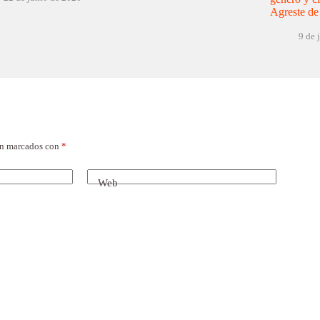
Agreste d
9 de 
án marcados con
*
Web