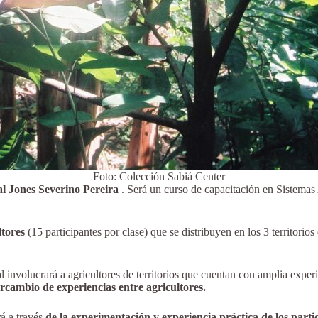
Foto: Colección Sabiá Center
l Jones Severino Pereira
. Será un curso de capacitación en Sistemas
ltores
(15 participantes por clase) que se distribuyen en los 3 territori
al involucrará a agricultores de territorios que cuentan con amplia expe
tercambio de experiencias entre agricultores.
á a través
de la experimentación y experiencia práctica de los parti