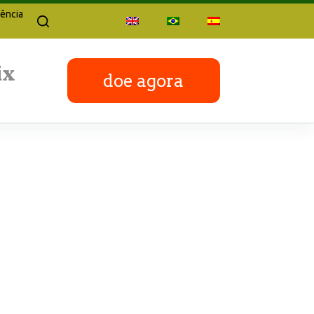
ência
doe agora