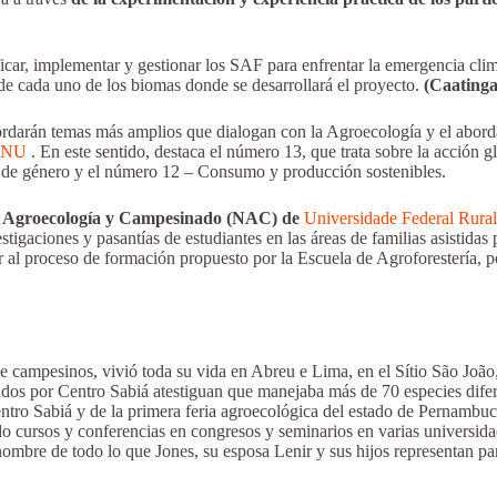
icar, implementar y gestionar los SAF para enfrentar la emergencia climá
 de cada uno de los biomas donde se desarrollará el proyecto.
(Caatinga
rdarán temas más amplios que dialogan con la Agroecología y el abordaj
 ONU
. En este sentido, destaca el número 13, que trata sobre la acción
d de género y el número 12 – Consumo y producción sostenibles.
e Agroecología y Campesinado (NAC) de
Universidade Federal Rur
igaciones y pasantías de estudiantes en las áreas de familias asistidas 
 al proceso de formación propuesto por la Escuela de Agroforestería, po
e campesinos, vivió toda su vida en Abreu e Lima, en el Sítio São João,
izados por Centro Sabiá atestiguan que manejaba más de 70 especies dif
entro Sabiá y de la primera feria agroecológica del estado de Pernamb
do cursos y conferencias en congresos y seminarios en varias universida
bre de todo lo que Jones, su esposa Lenir y sus hijos representan para