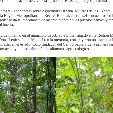
 y la comunicación de vivencias, para que estas mujeres y sus familias p
entos y Experiencias sobre Agricultura Urbana. Mujeres de las 15 comu
la Región Metropolitana de Recife. En total, fueron seis encuentros en l
ular hasta la importancia de las tradiciones de los pueblos nativos y te
l huerto.
ad de Inhamã, en el municipio de Abreu e Lima, situado en la Región Me
Dona Lenir y Jones Manoel (en la memoria) construyeron un sistema a l
oforestal en el estado, socio fundador del Centro Sabiá y de la primera
sformación y comercialización de alimentos agroecológicos.