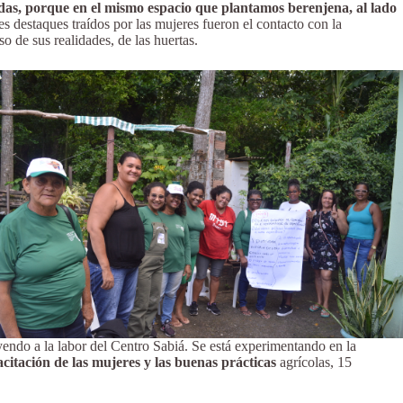
idas, porque en el mismo espacio que plantamos berenjena, al lado
les destaques traídos por las mujeres fueron el contacto con la
o de sus realidades, de las huertas.
yendo a la labor del Centro Sabiá. Se está experimentando en la
citación de las mujeres y las buenas prácticas
agrícolas, 15