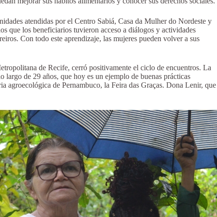
uedan mejorar sus hábitos alimentarios y conocer sus derechos sociales.
nidades atendidas por el Centro Sabiá, Casa da Mulher do Nordeste y
os que los beneficiarios tuvieron acceso a diálogos y actividades
rreiros. Con todo este aprendizaje, las mujeres pueden volver a sus
tropolitana de Recife, cerró positivamente el ciclo de encuentros. La
o largo de 29 años, que hoy es un ejemplo de buenas prácticas
 feria agroecológica de Pernambuco, la Feira das Graças. Dona Lenir, que