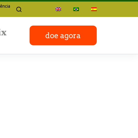
ência
doe agora