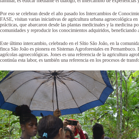
familiar, es educar mediante el diálogo, el intercambio de experiencias
Por eso se celebran desde el año pasado los Intercambios de Conocimi
FASE, visitan varias iniciativas de agricultura urbana agroecológica en 
prácticas, que abarcaron desde las plantas medicinales y la medicina pop
comunidades y reproducir los conocimientos adquiridos, beneficiando a
Este último intercambio, celebrado en el Sítio São João, en la comunid
finca São João es pionera en Sistemas Agroforestales en Pernambuco. 
agrícolas agroecológicas. Jones es una referencia de la agricultura agr
continúa esta labor, es también una referencia en los procesos de tran