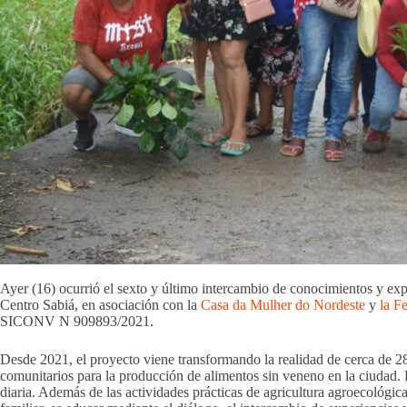
Ayer (16) ocurrió el sexto y último intercambio de conocimientos y ex
Centro Sabiá, en asociación con la
Casa da Mulher do Nordeste
y
la F
SICONV N 909893/2021.
Desde 2021, el proyecto viene transformando la realidad de cerca de 2
comunitarios para la producción de alimentos sin veneno en la ciudad. La
diaria. Además de las actividades prácticas de agricultura agroecológica