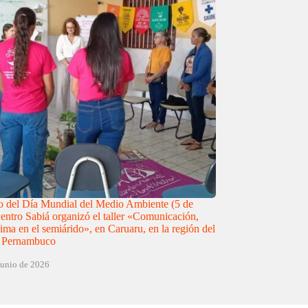
 del Día Mundial del Medio Ambiente (5 de
Centro Sabiá organizó el taller «Comunicación,
ima en el semiárido», en Caruaru, en la región del
e Pernambuco
junio de 2026