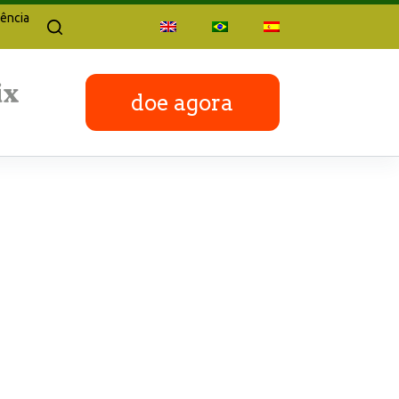
ência
doe agora