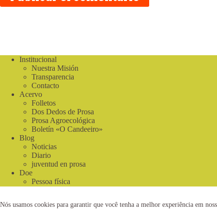
Institucional
Nuestra Misión
Transparencia
Contacto
Acervo
Folletos
Dos Dedos de Prosa
Prosa Agroecológica
Boletín «O Candeeiro»
Blog
Noticias
Diario
juventud en prosa
Doe
Pessoa física
Donación de Negocios
2021 © www.centrosabia.org.br
Dese
Nós usamos cookies para garantir que você tenha a melhor experiência em noss