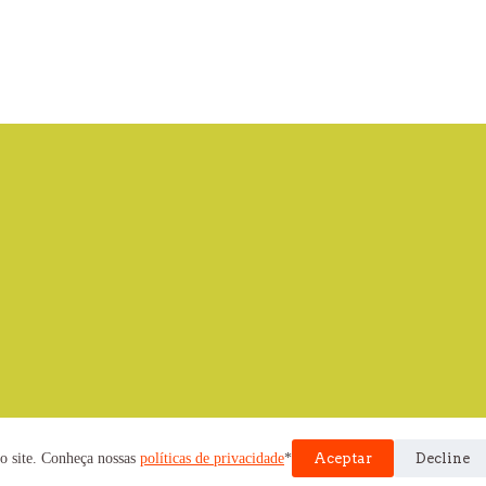
nvolvido pela Cooperativa EITA
o site. Conheça nossas
políticas de privacidade
*
Aceptar
Decline