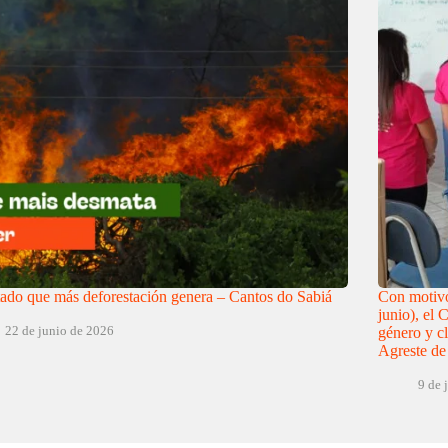
tado que más deforestación genera – Cantos do Sabiá
Con motivo
junio), el 
22 de junio de 2026
género y cl
Agreste d
9 de 