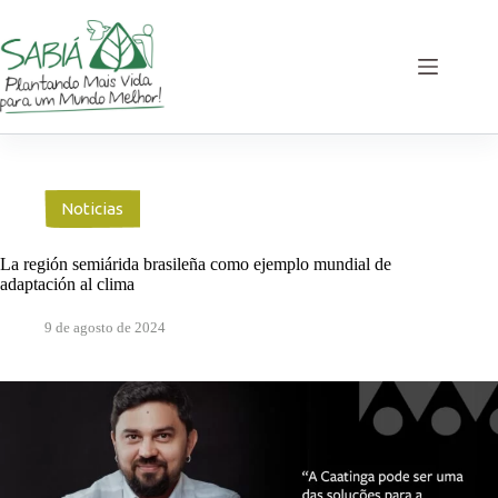
Saltar
al
contenido
Noticias
La región semiárida brasileña como ejemplo mundial de
adaptación al clima
9 de agosto de 2024