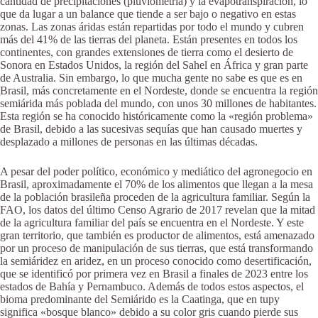
cantidad de precipitaciones (pluviometría) y la evapotranspiración, lo
que da lugar a un balance que tiende a ser bajo o negativo en estas
zonas. Las zonas áridas están repartidas por todo el mundo y cubren
más del 41% de las tierras del planeta. Están presentes en todos los
continentes, con grandes extensiones de tierra como el desierto de
Sonora en Estados Unidos, la región del Sahel en África y gran parte
de Australia. Sin embargo, lo que mucha gente no sabe es que es en
Brasil, más concretamente en el Nordeste, donde se encuentra la región
semiárida más poblada del mundo, con unos 30 millones de habitantes.
Esta región se ha conocido históricamente como la «región problema»
de Brasil, debido a las sucesivas sequías que han causado muertes y
desplazado a millones de personas en las últimas décadas.
A pesar del poder político, económico y mediático del agronegocio en
Brasil, aproximadamente el 70% de los alimentos que llegan a la mesa
de la población brasileña proceden de la agricultura familiar. Según la
FAO, los datos del último Censo Agrario de 2017 revelan que la mitad
de la agricultura familiar del país se encuentra en el Nordeste. Y este
gran territorio, que también es productor de alimentos, está amenazado
por un proceso de manipulación de sus tierras, que está transformando
la semiáridez en aridez, en un proceso conocido como desertificación,
que se identificó por primera vez en Brasil a finales de 2023 entre los
estados de Bahía y Pernambuco. Además de todos estos aspectos, el
bioma predominante del Semiárido es la Caatinga, que en tupy
significa «bosque blanco» debido a su color gris cuando pierde sus