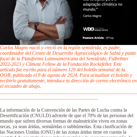
Carlos Magno nació y creció en la región semiárida, es padre,
coordinador del Centro de Desarrollo Agroecológico de Sabiá y punto
focal de la Plataforma Latinoamericana del Semiárido, Fulbrihter
2022-2023 y Climate Fellow de la Fundación Rockefeller. Este
artículo fue escrito para el número 129 del boletín semanal de la
OOB, publicado el 9 de agosto de 2024. Para actualizar el boletín y
recibirlo gratuitamente, introduce tu dirección de correo electrónico en
el recuadro de abajo.
________________________________________________________
________________________________________
La información de la Convención de las Partes de Lucha contra la
Desertificación (CNULD) advierte de que el 70% de las personas del
mundo que sufren diversas formas de malnutrición viven en zonas
secas, ya sean áridas, semiáridas o subhúmedas. Esta clasificación de
las Naciones Unidas (ONU) de las zonas áridas tiene en cuenta la