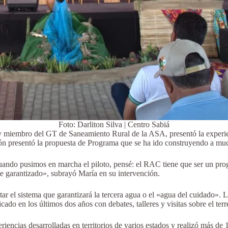
Foto: Darliton Silva | Centro Sabiá
 y miembro del GT de Saneamiento Rural de la ASA, presentó la experie
n presentó la propuesta de Programa que se ha ido construyendo a muc
uando pusimos en marcha el piloto, pensé: el RAC tiene que ser un pro
te garantizado», subrayó María en su intervención.
ar el sistema que garantizará la tercera agua o el «agua del cuidado».
ado en los últimos dos años con debates, talleres y visitas sobre el terr
riencias desarrolladas en territorios de varios estados y realizó más de