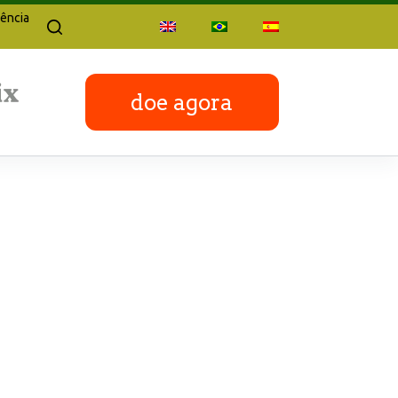
ência
doe agora