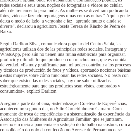
redes sociais e seus usos, noções de fotografias e vídeos no celular,
além de treinamento para mídia. As mulheres se divertiram praticando
fotos, vídeos e fazendo reportagens umas com as outras.“ Aqui a gente
deixa o medo de lado, a vergonha e faz , aprende muito e ainda se
diverte”, declarou a agricultora Josefa Tereza de Riacho de Pedra de
Baixo.
Según Darliton Silva, comunicadora popular del Centro Sabiá, las
agricultoras utilizan dos de las principales redes sociales, Instagram y
WhatsApp, pero aún no tienen una rutina establecida para organizar,
producir y difundir lo que producen con mucho amor, que es comida
de verdad. «Es muy gratificante para mí poder contribuir a los procesos
y técnicas de producción de fotos y vídeos, aportando nociones básicas
a estas mujeres sobre cómo funcionan las redes sociales. No basta con
saber que existen las redes sociales, hay que saber utilizarlas
estratégicamente para que tus productos sean vistos, comprados y
consumidos», explicó Darliton.
A segunda parte da oficina, Sistematização Coletiva de Experiências,
aconteceu no segundo dia, no Sítio Carneirinho em Caruaru. Com
momento de troca de experiências e a sistematização da experiência da
Associação das Mulheres da Agricultura Familiar, que se juntaram,
mesmo em meio a pandemia e a sedução do trabalho na costura, com a
consolidação do polo da confecção no Agreste de Pernambuco, se