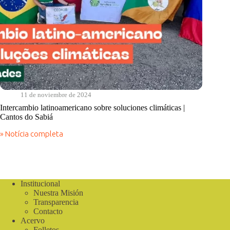
11 de noviembre de 2024
Intercambio latinoamericano sobre soluciones climáticas |
Cantos do Sabiá
» Notícia completa
Intercambio
latinoamericano
sobre
soluciones
climáticas
|
Institucional
Cantos
Nuestra Misión
do
Transparencia
Sabiá
Contacto
Acervo
Folletos