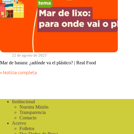
22 de agosto de 2025
Mar de basura: ¿adónde va el plástico? | Real Food
» Notícia completa
Mar
de
basura:
¿adónde
va
el
Institucional
plástico?
Nuestra Misión
|
Transparencia
Real
Contacto
Food
Acervo
Folletos
Dos Dedos de Prosa