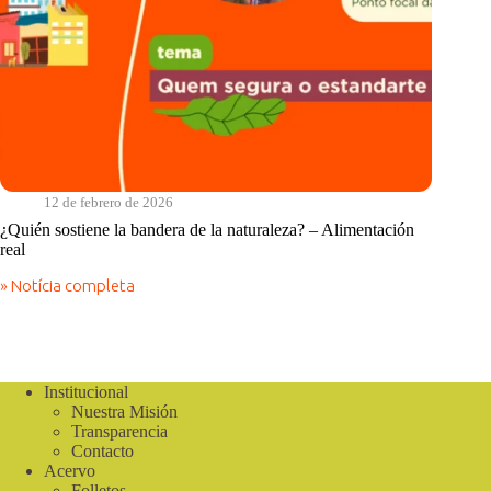
12 de febrero de 2026
¿Quién sostiene la bandera de la naturaleza? – Alimentación
real
» Notícia completa
¿Quién
sostiene
la
bandera
de
la
Institucional
naturaleza?
Nuestra Misión
–
Transparencia
Alimentación
Contacto
real
Acervo
Folletos