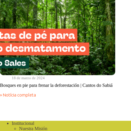
18 de marzo de 2024
Bosques en pie para frenar la deforestación | Cantos do Sabiá
» Notícia completa
Bosques
en
pie
para
frenar
la
Institucional
deforestación
Nuestra Misión