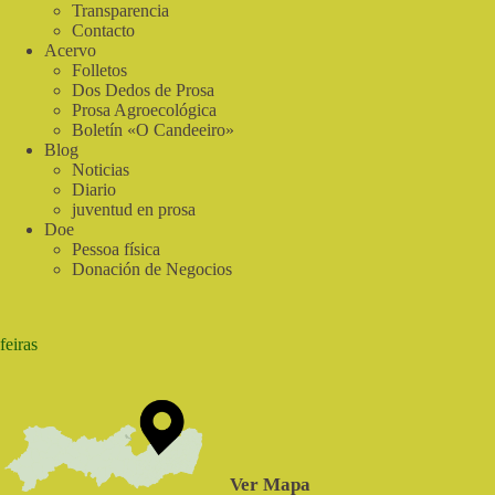
|
Transparencia
Cantos
Contacto
do
Acervo
Sabiá
Folletos
Dos Dedos de Prosa
Prosa Agroecológica
Boletín «O Candeeiro»
Blog
Noticias
Diario
juventud en prosa
Doe
Pessoa física
Donación de Negocios
feiras
Ver Mapa