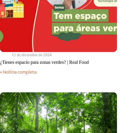
11 de diciembre de 2024
¿Tienes espacio para zonas verdes? | Real Food
» Notícia completa
¿Tienes
espacio
para
zonas
verdes?
|
Real
Food