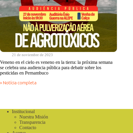
21 de noviembre de 2023
Veneno en el cielo es veneno en la tierra: la próxima semana
se celebra una audiencia pública para debatir sobre los
pesticidas en Pernambuco
» Notícia completa
Veneno
en
el
cielo
es
veneno
Institucional
en
Nuestra Misión
la
Transparencia
tierra:
Contacto
la
Acervo