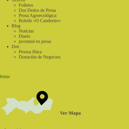
próxima
Folletos
semana
Dos Dedos de Prosa
se
Prosa Agroecológica
celebra
Boletín «O Candeeiro»
una
Blog
audiencia
Noticias
pública
Diario
para
debatir
juventud en prosa
sobre
Doe
los
Pessoa física
pesticidas
Donación de Negocios
en
Pernambuco
feiras
Ver Mapa