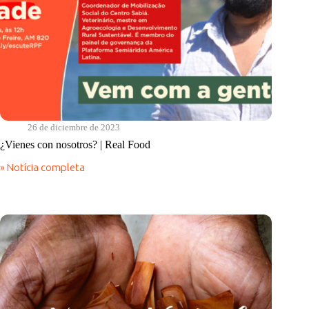
26 de diciembre de 2023
¿Vienes con nosotros? | Real Food
» Notícia completa
¿Vienes
con
nosotros?
|
Real
Food