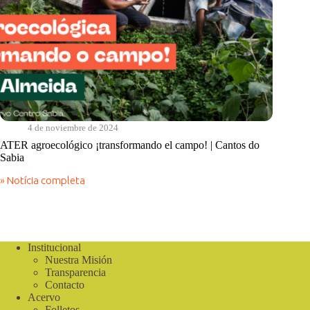
4 de noviembre de 2024
ATER agroecológico ¡transformando el campo! | Cantos do
Sabia
» Notícia completa
ATER
agroecológico
¡transformando
el
campo!
|
Institucional
Cantos
Nuestra Misión
do
Transparencia
Sabia
Contacto
Acervo
Folletos