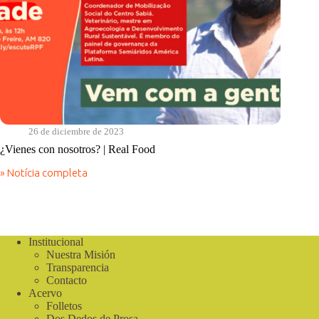
26 de diciembre de 2023
¿Vienes con nosotros? | Real Food
» Notícia completa
¿Vienes
con
nosotros?
|
Real
Food
Institucional
Nuestra Misión
Transparencia
Contacto
Acervo
Folletos
Dos Dedos de Prosa