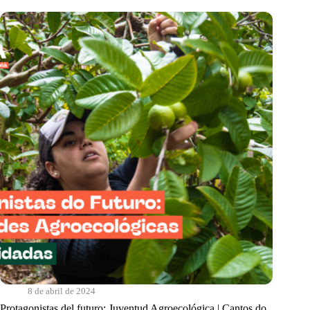
derecho
al
futuro
|
Cantos
do
Sabiá
8 de abril de 2024
Protagonistas del futuro: Juventud Agroecológica | Cantos do