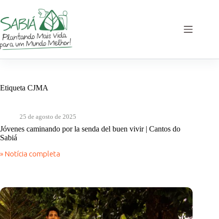
Saltar
al
contenido
Etiqueta
CJMA
25 de agosto de 2025
Jóvenes caminando por la senda del buen vivir | Cantos do
Sabiá
» Notícia completa
Jóvenes
caminando
por
la
senda
del
buen
vivir