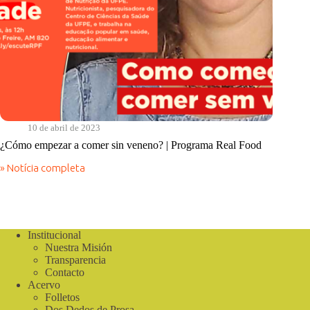
10 de abril de 2023
¿Cómo empezar a comer sin veneno? | Programa Real Food
» Notícia completa
¿Cómo
empezar
a
comer
sin
veneno?
Institucional
|
Nuestra Misión
Programa
Transparencia
Real
Contacto
Food
Acervo
Folletos
Dos Dedos de Prosa