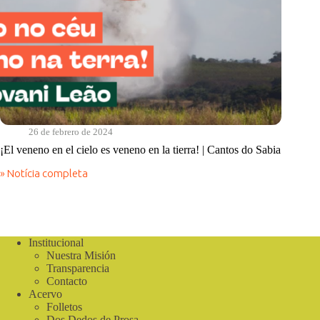
26 de febrero de 2024
¡El veneno en el cielo es veneno en la tierra! | Cantos do Sabia
» Notícia completa
¡El
veneno
en
el
cielo
es
Institucional
veneno
Nuestra Misión
en
Transparencia
la
Contacto
tierra!
Acervo
|
Folletos
Cantos
Dos Dedos de Prosa