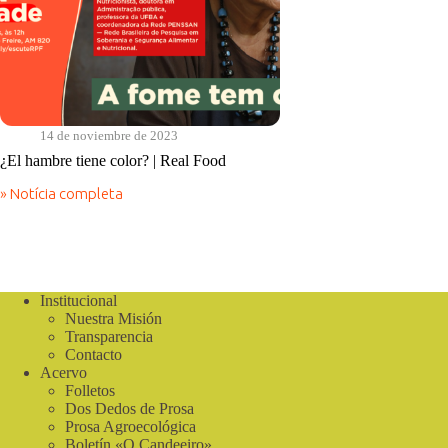
14 de noviembre de 2023
¿El hambre tiene color? | Real Food
» Notícia completa
¿El
hambre
tiene
color?
|
Real
Institucional
Food
Nuestra Misión
Transparencia
Contacto
Acervo
Folletos
Dos Dedos de Prosa
Prosa Agroecológica
Boletín «O Candeeiro»