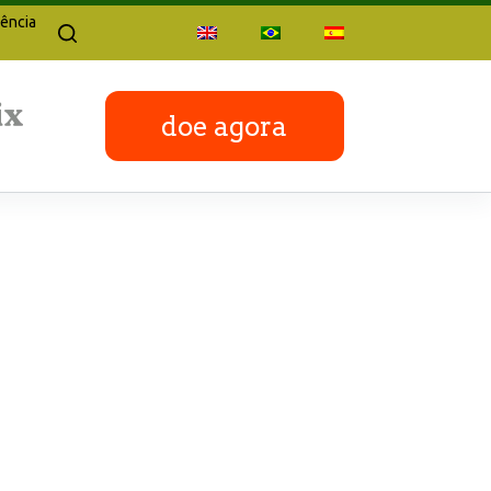
ência
doe agora