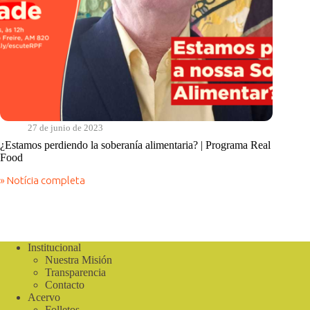
27 de junio de 2023
¿Estamos perdiendo la soberanía alimentaria? | Programa Real
Food
» Notícia completa
¿Estamos
perdiendo
la
soberanía
alimentaria?
|
Institucional
Programa
Nuestra Misión
Real
Transparencia
Food
Contacto
Acervo
Folletos