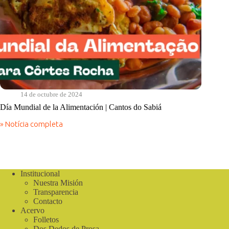
14 de octubre de 2024
Día Mundial de la Alimentación | Cantos do Sabiá
» Notícia completa
Día
Mundial
de
la
Alimentación
|
Institucional
Cantos
Nuestra Misión
do
Transparencia
Sabiá
Contacto
Acervo
Folletos
Dos Dedos de Prosa