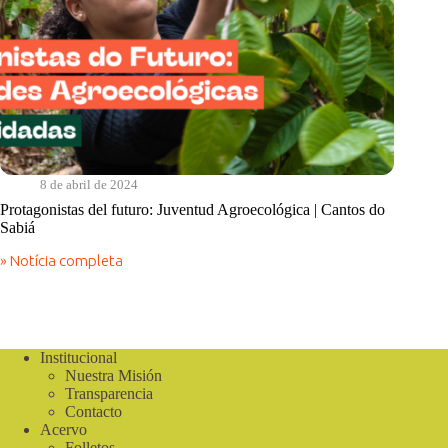
8 de abril de 2024
Protagonistas del futuro: Juventud Agroecológica | Cantos do
Sabiá
» Notícia completa
Protagonistas
del
futuro:
Juventud
Agroecológica
|
Institucional
Cantos
Nuestra Misión
do
Transparencia
Sabiá
Contacto
Acervo
Folletos