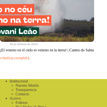
26 de febrero de 2024
¡El veneno en el cielo es veneno en la tierra! | Cantos do Sabia
» Notícia completa
¡El
veneno
en
el
cielo
es
Institucional
veneno
Nuestra Misión
en
Transparencia
la
Contacto
tierra!
Acervo
|
Folletos
Cantos
Dos Dedos de Prosa