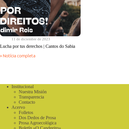
11 de diciembre de 2023
Lucha por tus derechos | Cantos do Sabia
» Notícia completa
Lucha
por
tus
derechos
|
Cantos
Institucional
do
Nuestra Misión
Sabia
Transparencia
Contacto
Acervo
Folletos
Dos Dedos de Prosa
Prosa Agroecológica
Boletín «O Candeeiro»