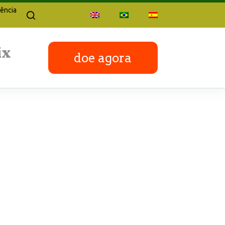
ência
doe agora