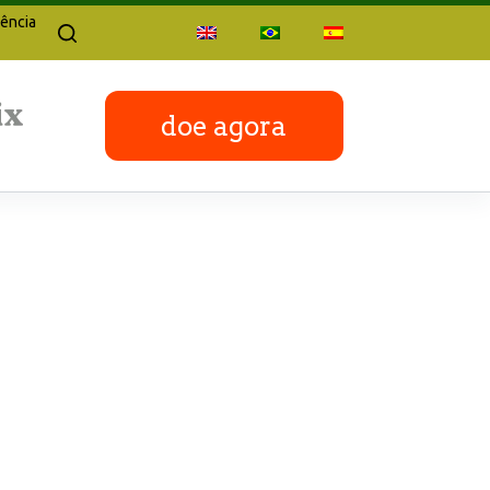
ência
doe agora