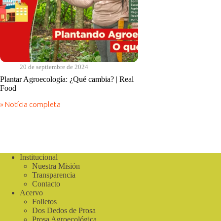
20 de septiembre de 2024
Plantar Agroecología: ¿Qué cambia? | Real
Food
» Notícia completa
Plantar
Agroecología:
¿Qué
cambia?
|
Real
Institucional
Food
Nuestra Misión
Transparencia
Contacto
Acervo
Folletos
Dos Dedos de Prosa
Prosa Agroecológica