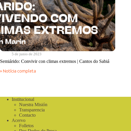
5 de junio de 2023
Semiárido: Convivir con climas extremos | Cantos do Sabiá
» Notícia completa
Semiárido:
Convivir
con
climas
extremos
|
Institucional
Cantos
Nuestra Misión
do
Transparencia
Sabiá
Contacto
Acervo
Folletos
Dos Dedos de Prosa