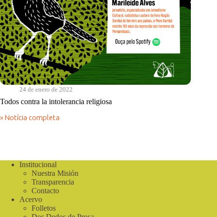
24 de enero de 2022
Todos contra la intolerancia religiosa
» Notícia completa
Todos
contra
la
intolerancia
religiosa
Institucional
Nuestra Misión
Transparencia
Contacto
Acervo
Folletos
Dos Dedos de Prosa