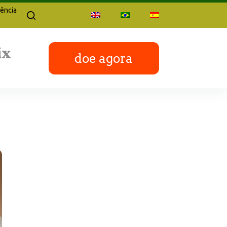
ência
doe agora