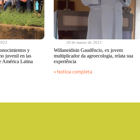
2023
20 de marzo de 2023
conocimientos y
Willaneidisin Gaudêncio, ex jovem
o juvenil en las
multiplicador da agroecologia, relata sua
e América Latina
experiência
» Notícia completa
Willaneidisin
Gaudêncio,
ex
jovem
multiplicador
da
agroecologia,
relata
sua
experiência