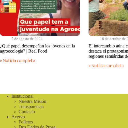
7 de agosto de 2024
16 de octubre de 
¿Qué papel desempeñan los jóvenes en la
El intercambio aúna 
agroecología? | Real Food
destaca el protagonism
regiones semiáridas d
» Notícia completa
¿Qué
» Notícia completa
papel
El
desempeñan
intercambio
los
aúna
jóvenes
conocimientos
en
y
la
destaca
Institucional
agroecología?
el
|
Nuestra Misión
protagonismo
Real
juvenil
Transparencia
Food
en
Contacto
las
Acervo
regiones
Folletos
semiáridas
Dos Dedos de Prosa