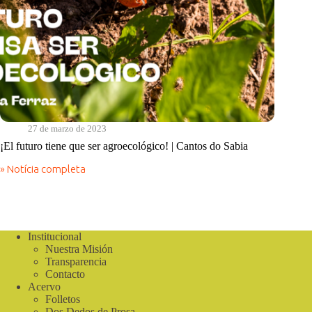
27 de marzo de 2023
¡El futuro tiene que ser agroecológico! | Cantos do Sabia
» Notícia completa
¡El
futuro
tiene
que
ser
agroecológico!
Institucional
|
Nuestra Misión
Cantos
Transparencia
do
Contacto
Sabia
Acervo
Folletos
Dos Dedos de Prosa