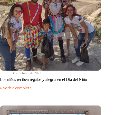
13 de octubre de 2023
Los niños reciben regalos y alegría en el Día del Niño
» Notícia completa
Los
niños
reciben
regalos
y
alegría