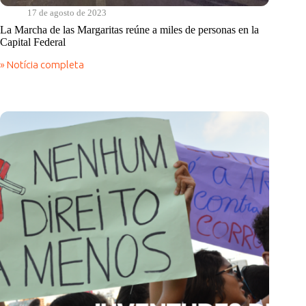
17 de agosto de 2023
La Marcha de las Margaritas reúne a miles de personas en la
Capital Federal
» Notícia completa
La
Marcha
de
las
Margaritas
reúne
a
miles
de
personas
en
la
Capital
Federal