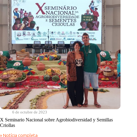
en
el
Día
del
Niño
6 de octubre de 2023
X Seminario Nacional sobre Agrobiodiversidad y Semillas
Criollas
» Notícia completa