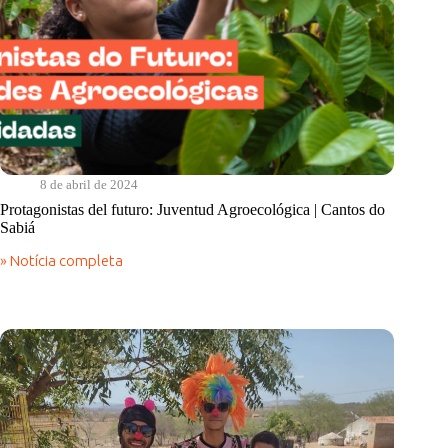
8 de abril de 2024
Protagonistas del futuro: Juventud Agroecológica | Cantos do
Sabiá
» Notícia completa
Protagonistas
del
futuro:
Juventud
Agroecológica
|
Cantos
do
Sabiá