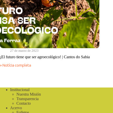
27 de marzo de 2023
¡El futuro tiene que ser agroecológico! | Cantos do Sabia
» Notícia completa
¡El
futuro
tiene
que
ser
agroecológico!
Institucional
|
Nuestra Misión
Cantos
Transparencia
do
Contacto
Sabia
Acervo
Folletos