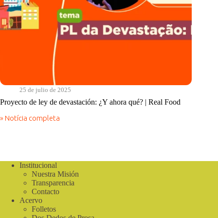
25 de julio de 2025
Proyecto de ley de devastación: ¿Y ahora qué? | Real Food
» Notícia completa
Proyecto
de
ley
de
devastación:
¿Y
Institucional
ahora
Nuestra Misión
qué?
Transparencia
|
Contacto
Real
Acervo
Food
Folletos
Dos Dedos de Prosa