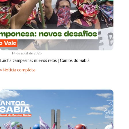
14 de abril de 2025
Lucha campesina: nuevos retos | Cantos do Sabiá
» Notícia completa
Lucha
campesina:
nuevos
retos
|
Cantos
do
Sabiá