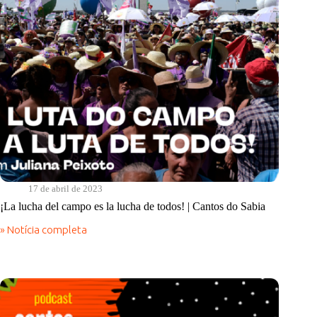
17 de abril de 2023
¡La lucha del campo es la lucha de todos! | Cantos do Sabia
» Notícia completa
¡La
lucha
del
campo
es
la
lucha