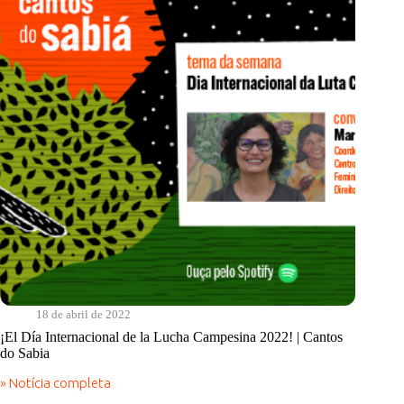
de
todos!
|
Cantos
do
Sabia
18 de abril de 2022
¡El Día Internacional de la Lucha Campesina 2022! | Cantos
do Sabia
» Notícia completa
¡El