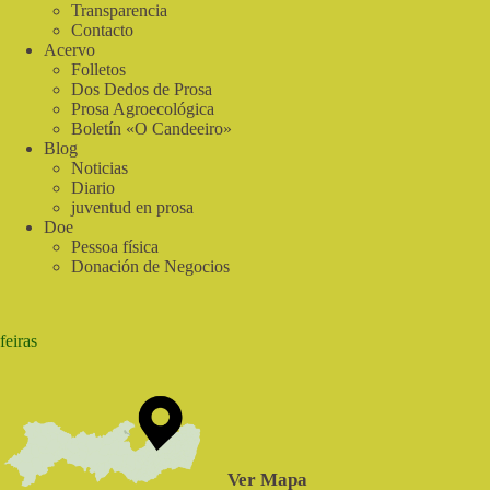
|
Transparencia
Real
Contacto
Food
Acervo
Folletos
Dos Dedos de Prosa
Prosa Agroecológica
Boletín «O Candeeiro»
Blog
Noticias
Diario
juventud en prosa
Doe
Pessoa física
Donación de Negocios
feiras
Ver Mapa