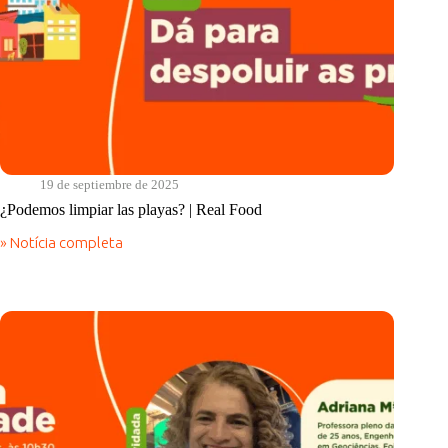
19 de septiembre de 2025
¿Podemos limpiar las playas? | Real Food
» Notícia completa
¿Podemos
limpiar
las
playas?
|
Real
Food