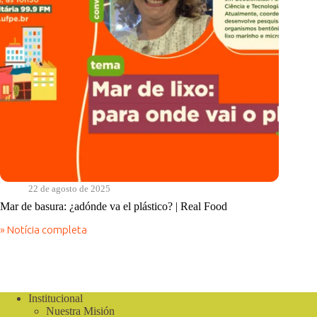
22 de agosto de 2025
Mar de basura: ¿adónde va el plástico? | Real Food
» Notícia completa
Mar
de
basura:
¿adónde
va
el
Institucional
plástico?
Nuestra Misión