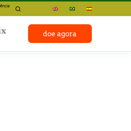
ência
doe agora