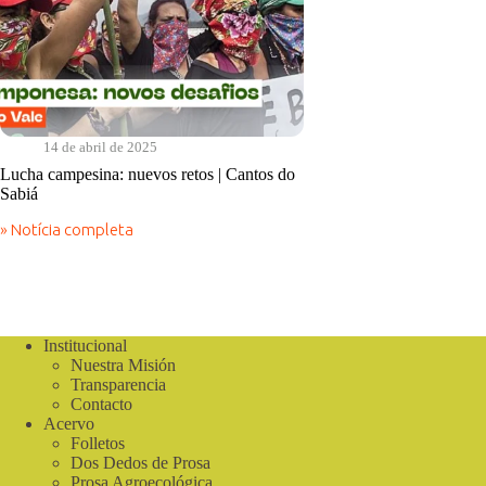
14 de abril de 2025
Lucha campesina: nuevos retos | Cantos do
Sabiá
» Notícia completa
Lucha
campesina:
nuevos
retos
|
Cantos
Institucional
do
Nuestra Misión
Sabiá
Transparencia
Contacto
Acervo
Folletos
Dos Dedos de Prosa
Prosa Agroecológica