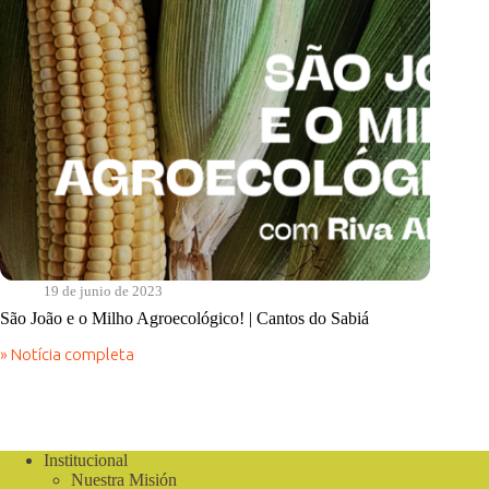
19 de junio de 2023
São João e o Milho Agroecológico! | Cantos do Sabiá
» Notícia completa
São
João
e
o
Milho
Agroecológico!
Institucional
|
Nuestra Misión