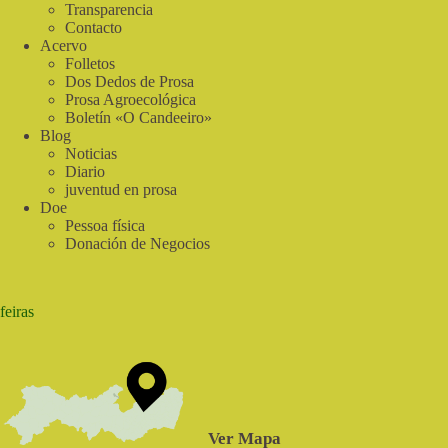
Cantos
Transparencia
do
Contacto
Sabiá
Acervo
Folletos
Dos Dedos de Prosa
Prosa Agroecológica
Boletín «O Candeeiro»
Blog
Noticias
Diario
juventud en prosa
Doe
Pessoa física
Donación de Negocios
feiras
Ver Mapa