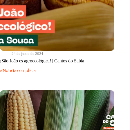
24 de junio de 2024
¡São João es agroecológica! | Cantos do Sabia
» Notícia completa
¡São
João
es
agroecológica!
|
Cantos
do
Sabia