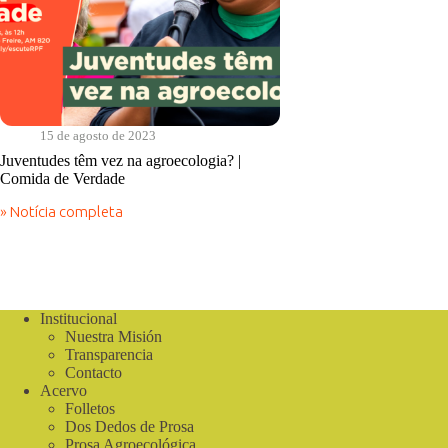
15 de agosto de 2023
Juventudes têm vez na agroecologia? |
Comida de Verdade
» Notícia completa
Juventudes
têm
vez
na
agroecologia?
|
Institucional
Comida
Nuestra Misión
de
Verdade
Transparencia
Contacto
Acervo
Folletos
Dos Dedos de Prosa
Prosa Agroecológica