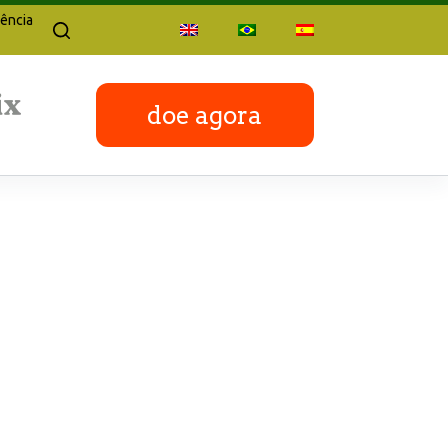
ência
doe agora