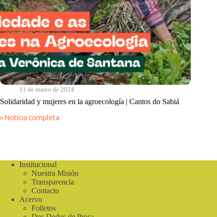
11 de marzo de 2024
Solidaridad y mujeres en la agroecología | Cantos do Sabiá
» Notícia completa
Solidaridad
y
mujeres
en
la
agroecología
Institucional
|
Nuestra Misión
Cantos
Transparencia
do
Contacto
Sabiá
Acervo
Folletos
Dos Dedos de Prosa