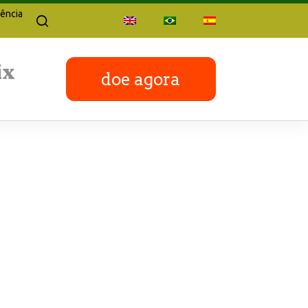
ência
doe agora