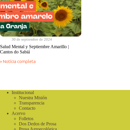
30 de septiembre de 2024
Salud Mental y Septiembre Amarillo |
Cantos do Sabiá
» Notícia completa
Salud
Mental
y
Septiembre
Amarillo
|
Institucional
Cantos
Nuestra Misión
do
Sabiá
Transparencia
Contacto
Acervo
Folletos
Dos Dedos de Prosa
Prosa Agroecológica