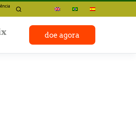
ência
doe agora