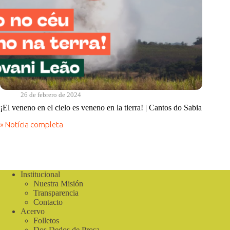
26 de febrero de 2024
¡El veneno en el cielo es veneno en la tierra! | Cantos do Sabia
» Notícia completa
¡El
veneno
en
el
cielo
es
Institucional
veneno
Nuestra Misión
en
Transparencia
la
Contacto
tierra!
Acervo
|
Folletos
Cantos
Dos Dedos de Prosa