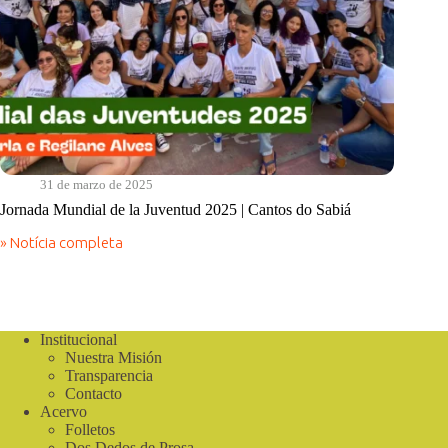
31 de marzo de 2025
Jornada Mundial de la Juventud 2025 | Cantos do Sabiá
» Notícia completa
Jornada
Mundial
de
la
Juventud
2025
Institucional
|
Nuestra Misión
Cantos
Transparencia
do
Contacto
Sabiá
Acervo
Folletos
Dos Dedos de Prosa