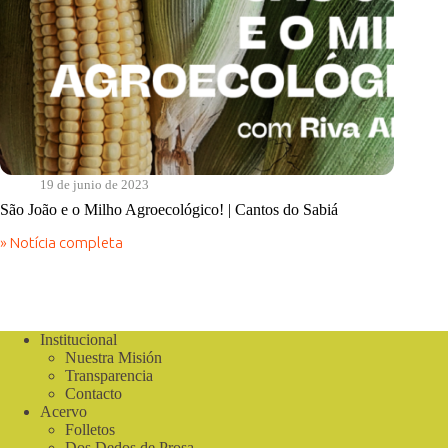
19 de junio de 2023
São João e o Milho Agroecológico! | Cantos do Sabiá
» Notícia completa
São
João
e
o
Milho
Agroecológico!
Institucional
|
Nuestra Misión
Cantos
Transparencia
do
Contacto
Sabiá
Acervo
Folletos
Dos Dedos de Prosa