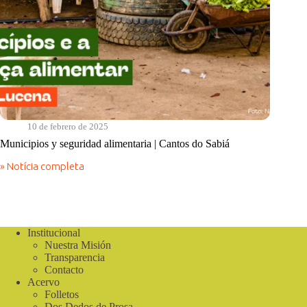
10 de febrero de 2025
Municipios y seguridad alimentaria | Cantos do Sabiá
» Notícia completa
Municipios
y
seguridad
alimentaria
|
Cantos
Institucional
do
Nuestra Misión
Sabiá
Transparencia
Contacto
Acervo
Folletos
Dos Dedos de Prosa